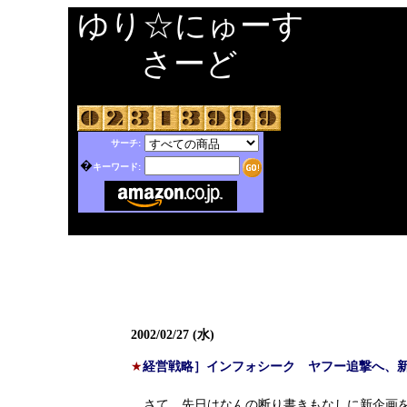
ゆり☆にゅーす
さーど
サーチ:
�
キーワード:
2002/02/27 (水)
★
経営戦略］インフォシーク ヤフー追撃へ、
さて、先日はなんの断り書きもなしに新企画を