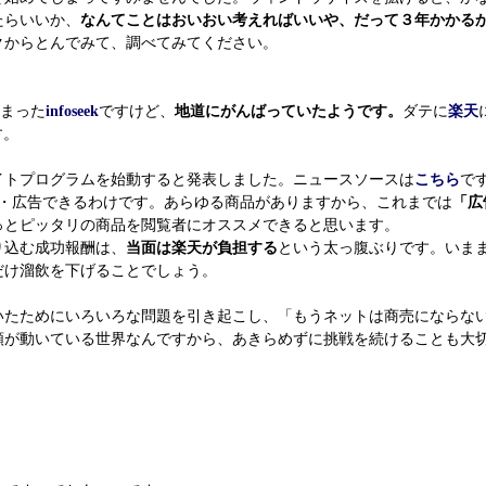
たらいいか、
なんてことはおいおい考えればいいや、だって３年かかる
クからとんでみて、調べてみてください。
まった
infoseek
ですけど、
地道にがんばっていたようです。
ダテに
楽天
す。
イトプログラムを始動すると発表しました。ニュースソースは
こちら
で
・広告できるわけです。あらゆる商品がありますから、これまでは
「広
っとピッタリの商品を閲覧者にオススメできると思います。
り込む成功報酬は、
当面は楽天が負担する
という太っ腹ぶりです。いま
だけ溜飲を下げることでしょう。
たためにいろいろな問題を引き起こし、「もうネットは商売にならな
額が動いている世界なんですから、あきらめずに挑戦を続けることも大