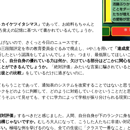
トカイケツイタシマス」
であって、お給料もちゃんと
ろ覚えの記憶に基づいて書かれているんでしょうか。
げないので、さくっと今日のニュースです。
の三段階評定を市の教育委員会ぐるみで廃止し、○や△を用いて
「達成度
断したという認識をしてよいんでしょうか。つまり、最低限してほしい
なく、自分自身の優れている力は何か、欠けている部分はどこかに関心
ことができるんでしょうか。
「絶対評価」みたいな言葉に騙されている
生徒との比較」
をしているだけに過ぎないのに。
もらうことであって、通知表のシステムを改変することではないと思
ンクをどのように判断して、どのように対処していくかということだと
うそぶいて見せても、すぐに学力によって学校が振り分けられる現実
相対評価」
するべきだと感じました。人間、自分自身が下のランクに身
結構じゃないですか。
むしろ大人になって、こうした人たちに非道い対
さい。
極端な例を挙げるのなら、全ての生徒に「クラスで一番なこと」