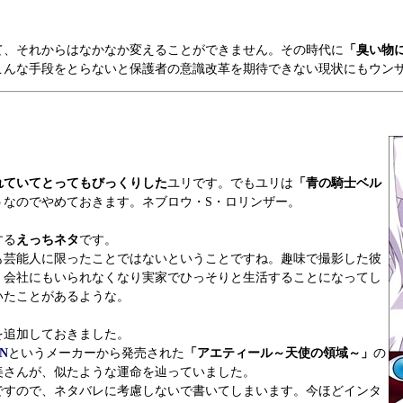
、それからはなかなか変えることができません。その時代に
「臭い物
こんな手段をとらないと保護者の意識改革を期待できない現状にもウン
れていてとってもびっくりした
ユリです。でもユリは
「青の騎士ベル
うなのでやめておきます。ネブロウ・S・ロリンザー。
する
えっちネタ
です。
も芸能人に限ったことではないということですね。趣味で撮影した彼
、会社にもいられなくなり実家でひっそりと生活することになってし
いたことがあるような。
追加しておきました。
N
というメーカーから発売された
「アエティール～天使の領域～」
の
美さんが、似たような運命を辿っていました。
すので、ネタバレに考慮しないで書いてしまいます。今ほどインタ