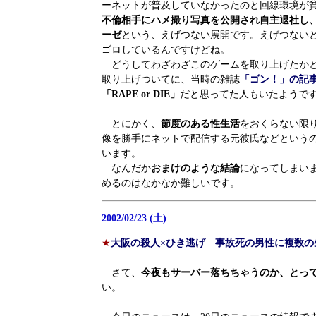
ーネットが普及していなかったのと回線環境が
不倫相手にハメ撮り写真を公開され自主退社し
ーゼ
という、えげつない展開です。えげつない
ゴロしているんですけどね。
どうしてわざわざこのゲームを取り上げたかと
取り上げついてに、当時の雑誌
「ゴン！」の記
「RAPE or DIE」
だと思ってた人もいたようで
とにかく、
節度のある性生活
をおくらない限
像を勝手にネットで配信する元彼氏などという
います。
なんだか
おまけのような結論
になってしまい
めるのはなかなか難しいです。
2002/02/23 (土)
★
大阪の殺人×ひき逃げ 事故死の男性に複数の
さて、
今夜もサーバー落ちちゃうのか、とっ
い。