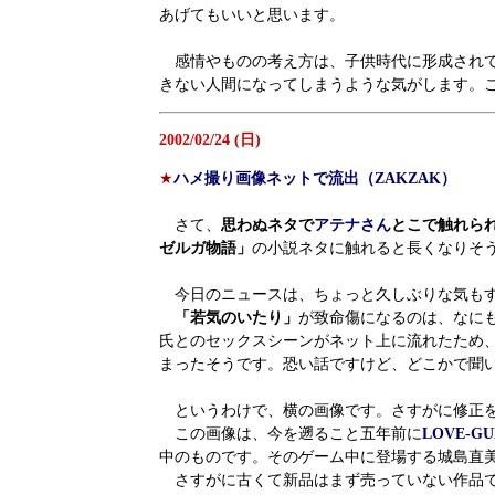
あげてもいいと思います。
感情やものの考え方は、子供時代に形成されて
きない人間になってしまうような気がします。
2002/02/24 (日)
★
ハメ撮り画像ネットで流出（ZAKZAK）
さて、
思わぬネタで
アテナさん
とこで触れら
ゼルガ物語」
の小説ネタに触れると長くなりそ
今日のニュースは、ちょっと久しぶりな気も
「若気のいたり」
が致命傷になるのは、なに
氏とのセックスシーンがネット上に流れたため
まったそうです。恐い話ですけど、どこかで聞
というわけで、横の画像です。さすがに修正を
この画像は、今を遡ること五年前に
LOVE-GU
中のものです。そのゲーム中に登場する城島直
さすがに古くて新品はまず売っていない作品で