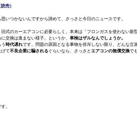
（読売）
思いつかないんですから諦めて、さっさと今日のニュースです。
旧式のカーエアコンに必要らしく、本来は「フロンガスを使わない新
めに交換は進まない様子。というか、
車検はザルなんでしょうか。
もう
時代遅れ
です。問題の原因となる事物を排斥しない限り、どんな立
上げて
不良企業に騙される
ぐらいなら、さっさと
エアコンの無償交換
で
です。