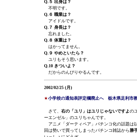
Q.５ 出身は？
不明です。
Q.６ 職業は？
アイドルです。
Q.７ 身長は？
忘れました。
Q.８ 体重は？
はかってません。
Q.９ やめといたら？
ユリもそう思います。
Q.10 きついよ？
だからのんびりやるんです。
2002/02/25 (月)
★
小学校の通知表評定欄廃止へ 栃木県足利市
さて、
右の「ユリ」はユリじゃないですよ
の
ーエンゼル」のユリちゃんです。
アニメ「ダーティペア」パチンコ化の話題は以
回は勢いで買ってしまったパチンコ雑誌から
勝
いっしょにどうぞ。