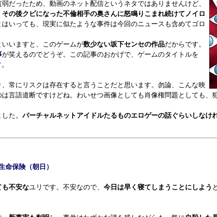
貧弱だったため、動画のネット配信というネタではありませんけど、
、その後クビになった不倫相手の奥さんに怒鳴りこまれ続けてノイロ
とはいっても、現実に似たような事件は今回のニュースも含めてゴロ
いいますと、このゲームが
数少ない坂下センセの作品
だからです。
事
が笑えるのでどうぞ。この記事のおかげで、ゲームのタイトルを
す。
り、常にリスクは存在すると言うことだと思います。勿論、こんな映
のは言語道断ですけどね。わいせつ画像としても肖像権問題としても、
ました。
バーチャルネットアイドルたるものエロゲーの話ぐらいしなけ
生命保険（朝日）
ても不安な
ユリです。不安なので、
今日は早く寝てしまうことにしよう