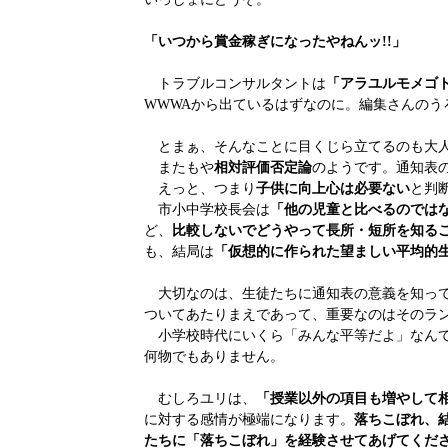
「いつから賞金稼ぎになったやねんッ!!」
トラブルコンサルタントは
「アラユルモメゴ
WWWAから出ているはずなのに。編集さんのう
とまぁ、そんなことに目くじら立てるのも大人
またもや
相対評価否定論
のようです。通知表
えっと、つまり
子供に向上心は必要ない
と判
市小中学校長会は
「他の児童と比べるのでは
ど、
比較しないでどうやって長所・短所を知る
も、結局は
「仮想的に作られた望ましい平均的
大切なのは、生徒たちに通知表の意義を知って
ついてあたりまえであって、重要なのはそのラ
小学校時代にいくら「みんな平等だよ」なんて
何物でもありません。
むしろユリは、
「授業以外の項目も増やして
に対する感情が極端になります。
落ちこぼれ、
たちに「落ちこぼれ」を経験させてあげてくだ