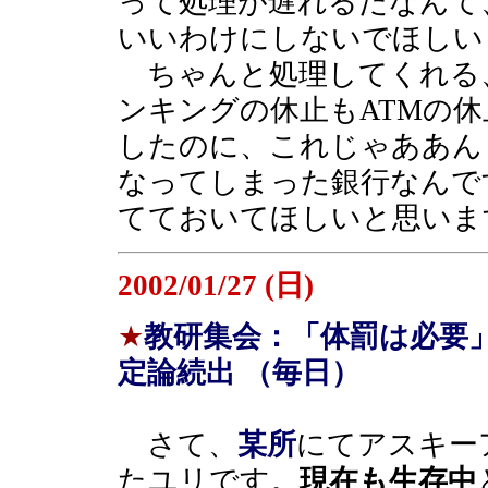
って処理が遅れるだなんて
いいわけにしないでほしい
ちゃんと処理してくれる
ンキングの休止もATMの
したのに、これじゃああん
なってしまった銀行なんで
てておいてほしいと思いま
2002/01/27 (日)
★
教研集会：「体罰は必要
定論続出 （毎日）
さて、
某所
にてアスキー
たユリです。
現在も生存中