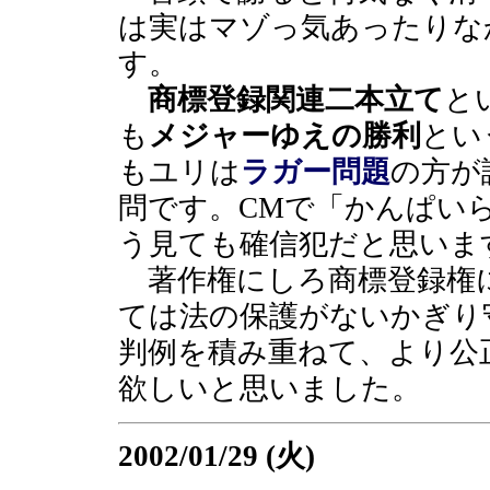
は実はマゾっ気あったりな
す。
商標登録関連二本立て
と
も
メジャーゆえの勝利
とい
もユリは
ラガー問題
の方が
問です。CMで「かんぱい
う見ても確信犯だと思いま
著作権にしろ商標登録権
ては法の保護がないかぎり
判例を積み重ねて、より公
欲しいと思いました。
2002/01/29 (火)