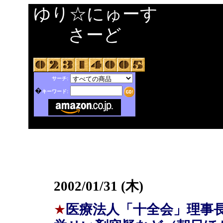
ゆり☆にゅーす
さーど
サーチ:
�
キーワード:
2002/01/31 (木)
★
医療法人「十全会」理