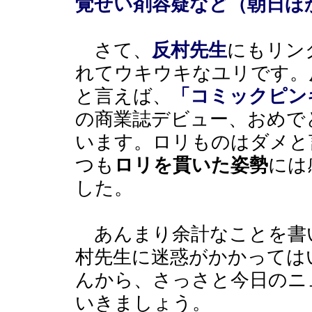
覚せい剤容疑など（朝日ほ
さて、
反村先生
にもリン
れてウキウキなユリです。
と言えば、
「コミックピン
の商業誌デビュー、おめで
います。ロリものはダメと
つも
ロリを貫いた姿勢
には
した。
あんまり余計なことを書
村先生に迷惑がかかっては
んから、さっさと今日のニ
いきましょう。