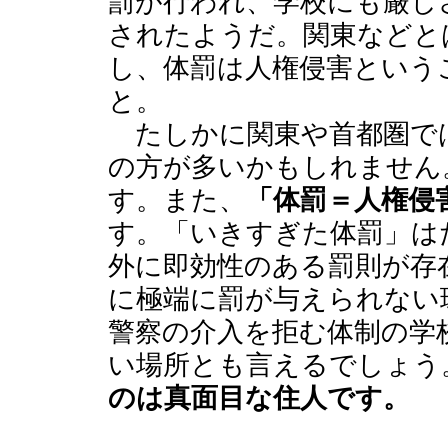
罰が行われ、学校にも厳し
されたようだ。関東などと
し、体罰は人権侵害という
と。
たしかに関東や首都圏で
の方が多いかもしれません
す。また、
「体罰＝人権侵
す。「いきすぎた体罰」は
外に即効性のある罰則が存
に極端に罰が与えられない
警察の介入を拒む体制の学
い場所とも言えるでしょう
のは真面目な住人です。