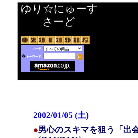
ゆり☆にゅーす
さーど
サーチ:
�
キーワード:
2002/01/05 (土)
●
男心のスキマを狙う「出