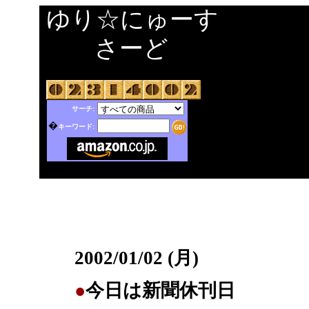
ゆり☆にゅーす
さーど
サーチ:
�
キーワード:
2002/01/02 (月)
●
今日は新聞休刊日