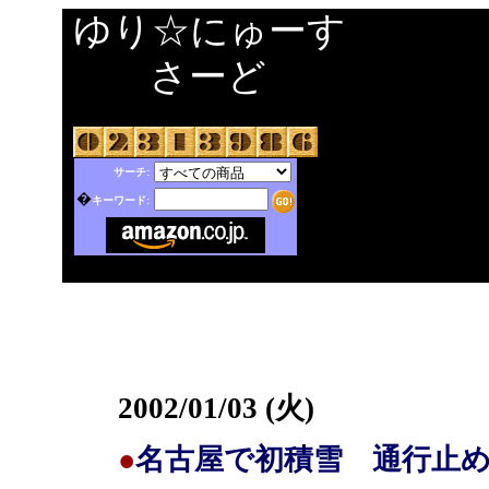
ゆり☆にゅーす
さーど
サーチ:
�
キーワード:
2002/01/03 (火)
●
名古屋で初積雪 通行止