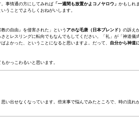
す。事情通の方にしてみれば
「一週間も放置かよコノヤロウ」
かもしれ
ということでよろしくおねがいします。
教の自由』を侵害された」という
アホな毛唐（日本ブレンド）
の訴え
さとレスリングに転向でもなんでもしてください。「礼」が「神道儀
けばよかった、ということになると思いますよ。だって、
自分から神道
もかっこわるいと思います。
思い出せなくなっています。些末事で悩んでみたところで、時の流れ