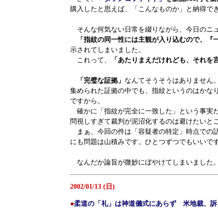
購入したと思えば、「こんなものか」と納得で
そんな何気ない日常を綴りながら、今日のニ
「指紋の同一性には主観が入り込むので、『
示されてしまいました。
これって、
「あたりまえだけれども、それを
「完璧な証拠」
なんてそうそうはありません
集められた証拠の中でも、指紋というのはかな
ですから。
確かに「指紋が完全に一致した」という事実だ
問視しすぎて裁判が泥沼化するのは避けたいと
まぁ、今回の件は「容疑者の特定」時点での話
にも問題は山積みです。ひとつずつでもいいで
なんだか論旨が微妙にぼやけてしまいました。
2002/01/13 (日)
●
柔道の「礼」は神道儀式にあらず 米地裁、訴