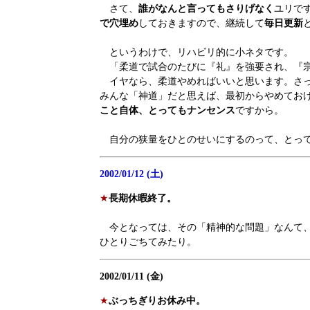
さて、
誰がなんと言ってもさりげなく
ユリで
で穴埋め
しておきますので、継続して
毎日更新
というわけで、リハビリ的に小ネタです。
「柔道で試合のたびに『礼』を強要され、『宗
イヤなら、柔道やめればいいと思います。さっ
みんな「神道」だと思えば、最初からやめてお
こと自体、とってもナンセンス
ですから。
自分の狭量をひとのせいにするのって、とって
2002/01/12 (土)
★
長期休暇終了。
今となっては、その「精神的な問題」なんて、
ひとりごちてみたり。
2002/01/11 (金)
★
ぶっちぎりお休み中。