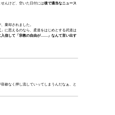
ませんけど、空いた日付には
後で適当なニュース
が、棄却されました。
式」に思えるのなら、柔道をはじめとする武道は
に入信して「宗教の自由が……」なんて言い出す
が容赦なく押し流していってしまうんだなぁ、と