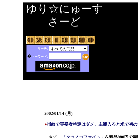
ゆり☆にゅーす
さーど
サーチ:
�
キーワード:
2002/01/14 (月)
●
指紋で容疑者特定はダメ、主観入ると米で初の
さて、
「タツノコファイト」
を新品980円で