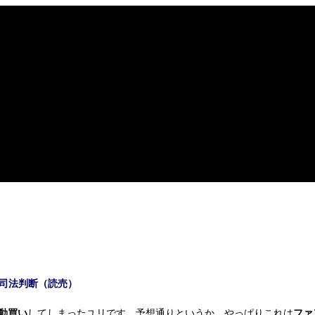
司法判断（読売）
衝動買い
してしまったユリです。予想通りというか、やっぱりこれは
ファ