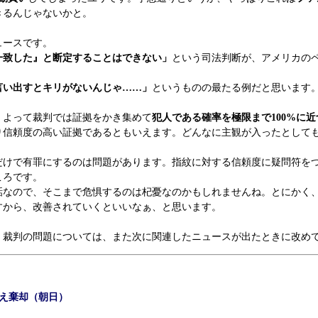
きるんじゃないかと。
ュースです。
一致した』と断定することはできない」
という司法判断が、アメリカの
言い出すとキリがないんじゃ……」
というものの最たる例だと思います
。よって裁判では証拠をかき集めて
犯人である確率を極限まで100%に近
り信頼度の高い証拠であるともいえます。どんなに主観が入ったとして
けで有罪にするのは問題があります。指紋に対する信頼度に疑問符を
ころです。
なので、そこまで危惧するのは杞憂なのかもしれませんね。とにかく
すから、改善されていくといいなぁ、と思います。
裁判の問題については、また次に関連したニュースが出たときに改め
え棄却（朝日）