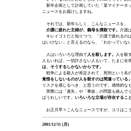
新年企画として計画していた「某マイナーネッ
ニュースをお届けしますね。
それでは、新年らしく、こんなニュースを。
介護に疲れた主婦が、義母を撲殺です。
介護
キレイゴトだと知りつつ、「介護で疲れるのは
はいけない」と言えるのなら、「わかっていな
人はいろいろな理由で
人を殺します。
人を殺
人もいれば、一切許さない人もいて、たまに全
は、そうするしかないからです。
戦争による殺人が肯定されて、死刑という名の
覚悟をしないものが人を殺すのは間違っている
リスクを感じるべき、と思うのです。感情的な
実際には「過失」や「事故」の問題も絡んでく
ばうれしいです。
いろいろな立場が存在するこ
お正月早々こんなニュースですが、ユリはこう
2001/12/31 (月)