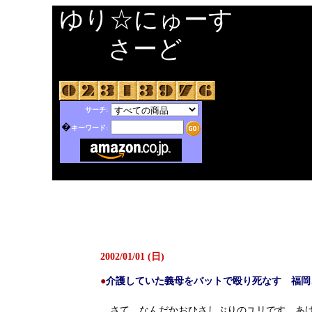
ゆり☆にゅーす
さーど
サーチ:
�
キーワード:
2002/01/01 (日)
●
介護していた義母をバットで殴り死なす 福岡
さて、なんだかおひさしぶりのユリです。あけ