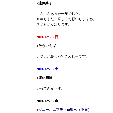
●
連休終了
いろいろあった一年でした。
来年もまた、宜しくお願いしますね。
ユリもがんばります。
2001/12/30 (日)
●
そういえば
ナジカが終わってさみしーです。
2001/12/29 (土)
●
連休初日
いってきまうす。
2001/12/28 (金)
●
ソニー、ニフティ買収へ（中日）