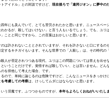
トアイドル」との対談ですけど、
現在後ろで「連邦ジオン」に夢中の
は四年にも及んでいて、とても苦労されたかと思います。ニュースペー
わかるが、殺してはいけない」と言う人もいるでしょう。でも、ユリ
い」ことと同じですから、この言葉はおかしいと思います。
すのは許されないこととされていますが、それを許さないと口にするの
肯定するキチガイもいます。そんな世界での「人殺し」は、その時代の
殺人が否定されつつある現代、ユリはこの問題については答えを出せ
」
ということだけです。覚悟すれば殺していい、とは言いません。どん
ものを排他して考えた場合、です。
るので、単純に論じるのは危険ですけど、こんなニュースをきっかけ
とを考慮しての考察
は、けっしてムダにはならないと思います。
いう淫魔です。ふつつかものですが、
本年もよろしくおねがいいたし