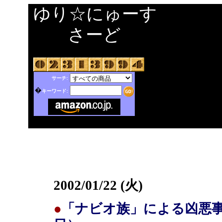
ゆり☆にゅーす
さーど
サーチ:
�
キーワード:
2002/01/22 (火)
●
「ナビオ族」による凶悪