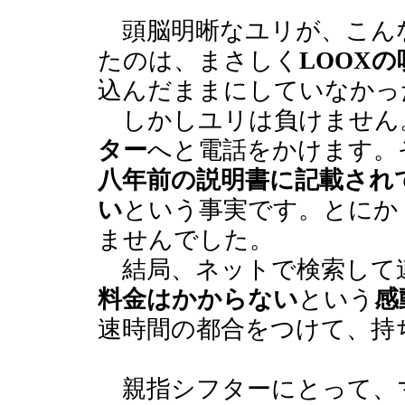
頭脳明晰なユリが、こん
たのは、まさしく
LOOXの
込んだままにしていなかっ
しかしユリは負けません
ター
へと電話をかけます。
八年前の説明書に記載され
い
という事実です。とにか
ませんでした。
結局、ネットで検索して
料金はかからない
という
感
速時間の都合をつけて、持
親指シフターにとって、