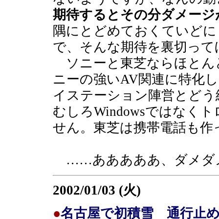
期待するとその分ダメージ
隅にとどめておくていどに
で、そんな期待を裏切って
ソニーと東芝ならほとん
ニーの強いAV関連に特化
イステーション陣営とどう
むしろWindowsではな
せん。東芝は携帯電話も作
……あああああ、ダメダ
2002/01/03 (火)
●
名古屋で初積雪 通行止