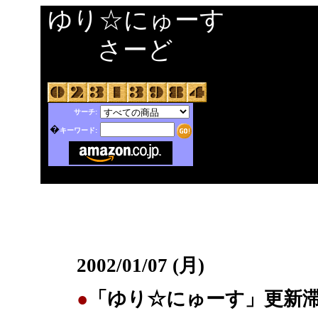
ゆり☆にゅーす
さーど
サーチ:
�
キーワード:
2002/01/07 (月)
●
「ゆり☆にゅーす」更新