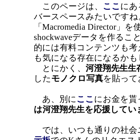
このページは、
ここ
にあ
バースペースみたいですね
「Macromedia Direc
shockwaveデータを作
的には有料コンテンツも考
も気になる存在になるかも
とにかく、
河澄翔先生生
した
モノクロ写真
を貼って
あ、別に
ここ
にお金を貰
は河澄翔先生を応援してい
では、いつも通りの社会