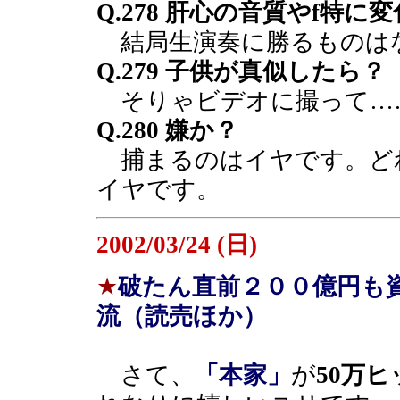
Q.278 肝心の音質やf特
結局生演奏に勝るものは
Q.279 子供が真似したら？
そりゃビデオに撮って…
Q.280 嫌か？
捕まるのはイヤです。ど
イヤです。
2002/03/24 (日)
★
破たん直前２００億円も
流（読売ほか）
さて、
「本家」
が
50万