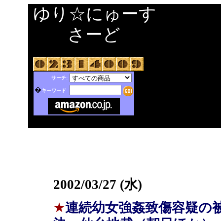
ゆり☆にゅーす
さーど
サーチ:
�
キーワード:
2002/03/27 (水)
★
連続幼女強姦致傷容疑の