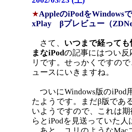
2002/03/23 (土)
★
AppleのiPodをWindowsで
xPlay βプレビュー（ZDNe
さて、
いつまで経っても
まなiPod
の記事にはつい反
リです。せっかくですので
ュースにいきますね。
ついにWindows版のiP
たようです。まだβ版であ
いようですので、これは期
らとiPodを見送っていた
あと、ユリのようなMac