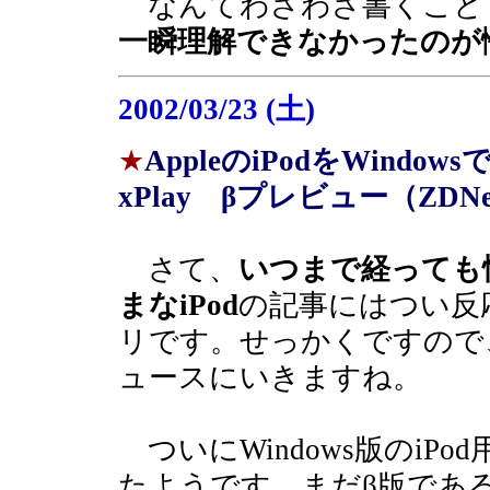
なんてわざわざ書くこと
一瞬理解できなかったのが
2002/03/23 (土)
★
AppleのiPodをWindowsで
xPlay βプレビュー（ZDNe
さて、
いつまで経っても
まなiPod
の記事にはつい反
リです。せっかくですので
ュースにいきますね。
ついにWindows版のiP
たようです。まだβ版であ