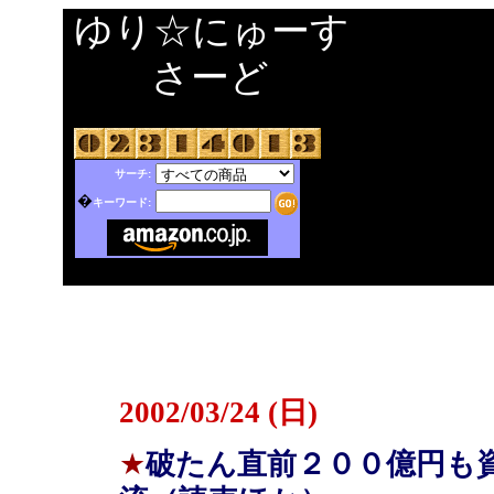
ゆり☆にゅーす
さーど
サーチ:
�
キーワード:
2002/03/24 (日)
★
破たん直前２００億円も