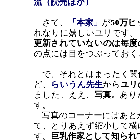
流（読売ほか）
さて、
「本家」
が
50万
れなりに嬉しいユリです。
更新されていないのは毎度
の点には目をつぶっておく
で、それとはまったく関
ど、
らいうん先生
から
ユリ
ました。ええ、
写真。
あり
す。
写真のコーナーにはあと
て、とりあえず縮小して横
す。
巨乳作家として知られ