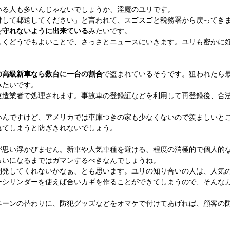
る人も多いんじゃないでしょうか、淫魔のユリです。
して郵送してください」と言われて、スゴスゴと税務署から戻ってき
を守れないように出来ている
みたいです。
しくどうでもよいことで、さっさとニュースにいきます。ユリも密かに
の高級新車なら数台に一台の割合
で盗まれているそうです。狙われたら
みたいです。
造業者で処理されます。事故車の登録証などを利用して再登録後、合
んですけど、アメリカでは車庫つきの家も少なくないので羨ましいと
れてしまうと防ぎきれないでしょう。
思い浮かびません。新車や人気車種を避ける、程度の消極的で個人的
らいになるまではガマンするべきなんでしょうね。
発してくれないかなぁ、とも思います。ユリの知り合いの人は、人気
ーシリンダーを使えば合いカギを作ることができてしまうので、そんな
ーンの替わりに、防犯グッズなどをオマケで付けてあげれば、顧客の