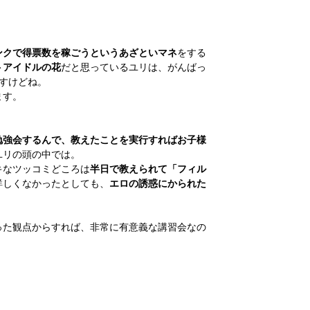
ンクで得票数を稼ごうというあざといマネ
をする
トアイドルの花
だと思っているユリは、がんばっ
すけどね。
ます。
勉強会するんで、教えたことを実行すればお子様
ユリの頭の中では。
キなツッコミどころは
半日で教えられて「フィル
詳しくなかったとしても、
エロの誘惑にかられた
った観点からすれば、非常に有意義な講習会なの