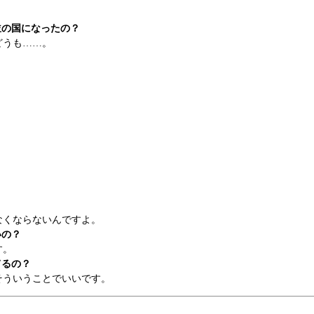
並の国になったの？
どうも……。
くならないんですよ。
いの？
す。
てるの？
ういうことでいいです。