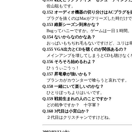
佐山聡もです。
Q.152 オーディオ機器の切り分けはACプラグ
プラグを抜くのはMacがフリーズした時だけ
Q.153 維新シーズン到来かな？
Bugってハニーですか。ゲームは一日１時間。
Q.154 ないからなのかなあ？
おっぱいもちぢれ毛もないですけど、ユリは
Q.155 VGA出力とCDを聴くのが関係あるの？
メインアンプを壊してしまうとCDも聴けなく
Q.156 そろそろ始めるわよ？
ひぅうぃごうっ！
Q.157 昇竜拳が強いかも？
ブランカがカウンターで喰らうと哀れです。
Q.158 一緒にいて楽しいのかな？
ひとりぼっちよりはいいです。
Q.159 戦前生まれの人のことですか？
どの戦争ですか？ 十字軍？
Q.160 3代目は小宮山か？
２代目はクリスチャンですけどね。