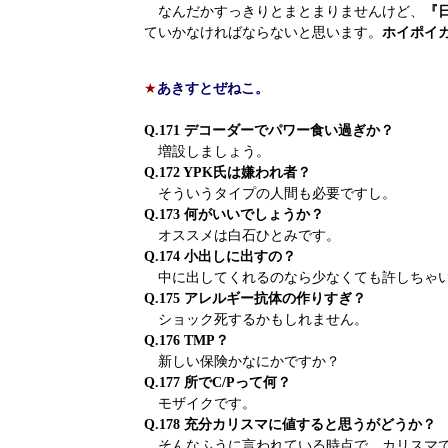
なんだかすっきりとまとまりませんけど、
『
ていかなければならないと思います。
ホイポイ
★
あきすとぜねこ。
Q.171 デコーダーでパワー食い過ぎか？
増設しましょう。
Q.172 YPK氏は嫌われ者？
そういうタイプの人間も必要ですし。
Q.173 何がいいでしょうか？
オススメは白石ひとみです。
Q.174 小出しに出すの？
中に出してくれるのなら少なくても許しちゃ
Q.175 アレルギー抗体の作りすぎ？
ショック死するかもしれません。
Q.176 TMP？
新しい保険かなにかですか？
Q.177 所でC/Pって何？
モザイクです。
Q.178 充分カリスマに値すると思うがどうか？
そんなふうに言われている時点で、カリスマで