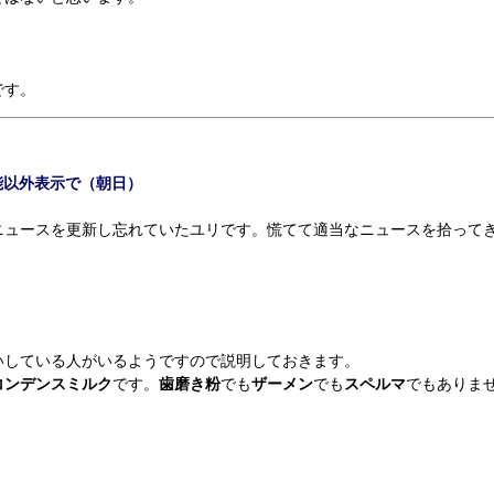
です。
能以外表示で（朝日）
ュースを更新し忘れていたユリです。慌てて適当なニュースを拾って
している人がいるようですので説明しておきます。
コンデンスミルク
です。
歯磨き粉
でも
ザーメン
でも
スペルマ
でもありま