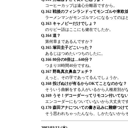
コーヒーカップは遠心分離器ですから。
Q.162 戦後のフィンランドってモンゴルや東欧
ラーメンマンがモンゴルマンになるってのは
Q.163 キャノピーだけでしょ？
のりピー語はここにも健在でしたか。
Q.164 道？
第何章まであるんですか？
Q.165 塚田圭子どこいった？
あるじはつめたいつちのしたに。
Q.166 80分の8倍は…640分？
つまり10時間40分ですね。
Q.167 野島真次鼻血フェチ？
えっと、その字であってるんでしょうか。
Q.168 投げぬけが有るからOKてことなのかな？
そういう曲解をする人がいるから人種差別がな
Q.169 うそ！デコーダーってリモコン付いてな
エンコーダーにもついていないから大丈夫で
Q.170 森田アナについての書き込みに難癖つけ
そう思われちゃったんなら、しかたないからそ
2002/03/13 (水)