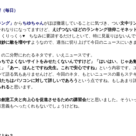
府（毎日）
キング」
から
ちゆちゃん
がほぼ撤退していることに気づき、つい
文中リ
それなりになってますけど、
えげつないほどのランキング信仰こそネッ
、くりっくぅ♥ ちなみに要請するだけしといて、特に見返りはないんで
微妙に敵を増やす
ようなので、適当に切り上げて今日のニュースにいき
」の二分野にわたるネタです。いえニュースです。
っちでよくないサイトをみせたくないんですけど」「はいはい、じゃあ
よ」「あー、ほんとですね先生。これで安心ですね」
という内容です。
て語る気もありませんけど、今回のネタ、もといニュースの最もステ
供たちはパソコンに対して詳しいであろう
という点ですね。もしあまり
られる
と思います。
の創意工夫と向上心を促進させるための講習会
だと思いました。そうい
有意義もへったくれもないでしょうけどね。
だよね？