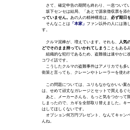
さて、確定申告の期間も終わり、一息ついてい
坂下センセは結局、「あとで源泉徴収票を添付
っていません。
あの人の精神構造は、
必ず期日
そんなことは
「本家」
ファン以外の人には激
す。
クルマ泥棒が、増えています。それも、
人気
どでそのまま持っていかれてしまう
こともある
組織的な犯行であるため、盗難後は速やかに改
コワイ話です。
こうしたクルマの盗難事件はアメリカでも多い
衛策と言っても、クレーンやトレーラーを使わ
この問題については、ユリもなかなかいい案が
は、せめて頑丈なガレージとセットで買えるぐ
あと、メーカーさんも、もっと気をつかって開
しまったので、カギを全部取り替えました。キ
はしてほしくないです。
オプション何万円プレゼント、なんてキャンペ
んね。