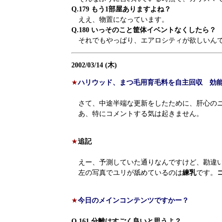
Q.179 もう1部屋ありますよね？
ええ、物置になっています。
Q.180 いっそのこと筐体イベントなくしたら？
それでもやっぱり、エアロシティが欲しいん
2002/03/14 (木)
★
ハリウッド、まつ毛用育毛料を自主回収 効
さて、中途半端な更新をしたために、肝心のニ
あ、特にコメントする気は起きません。
★
追記
えー、予測していた通りなんですけど、勘違い
左の写真でユリが舐めているのは
練乳
です。
★
今日のメインコンテンツですかー？
Q.161 分離はすごく良いと思うよ？