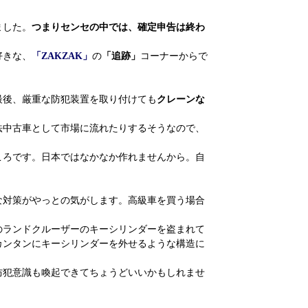
ました。
つまりセンセの中では、確定申告は終わ
好きな、
「ZAKZAK」
の
「追跡」
コーナーからで
最後、厳重な防犯装置を取り付けても
クレーンな
法中古車として市場に流れたりするそうなので、
ころです。日本ではなかなか作れませんから。自
な対策がやっとの気がします。高級車を買う場合
のランドクルーザーのキーシリンダーを盗まれて
カンタンにキーシリンダーを外せるような構造に
防犯意識も喚起できてちょうどいいかもしれませ