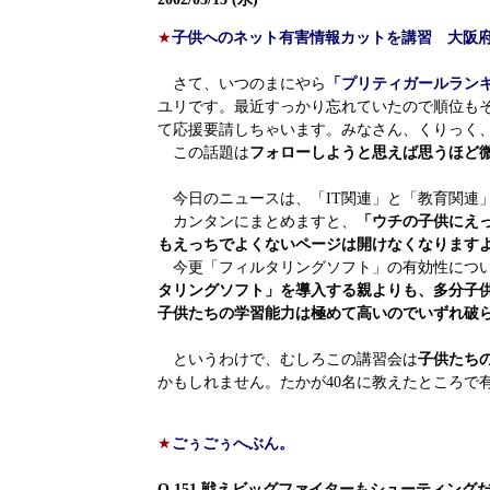
★
子供へのネット有害情報カットを講習 大阪
さて、いつのまにやら
「プリティガールラン
ユリです。最近すっかり忘れていたので順位も
て応援要請しちゃいます。みなさん、くりっく
この話題は
フォローしようと思えば思うほど
今日のニュースは、「IT関連」と「教育関連
カンタンにまとめますと、
「ウチの子供にえ
もえっちでよくないページは開けなくなります
今更「フィルタリングソフト」の有効性につい
タリングソフト」を導入する親よりも、多分子
子供たちの学習能力は極めて高いのでいずれ破
というわけで、むしろこの講習会は
子供たち
かもしれません。たかが40名に教えたところで
★
ごぅごぅへぶん。
Q.151 戦えビッグファイターもシューティング