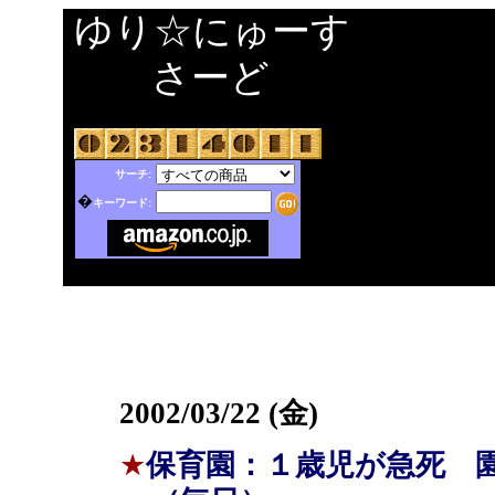
ゆり☆にゅーす
さーど
サーチ:
�
キーワード:
2002/03/22 (金)
★
保育園：１歳児が急死 