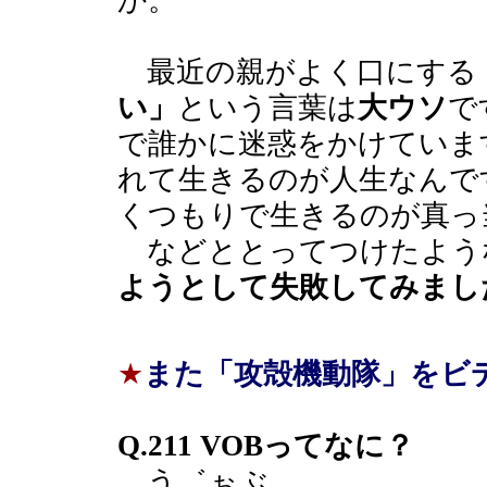
か。
最近の親がよく口にする
い」
という言葉は
大ウソ
で
で誰かに迷惑をかけていま
れて生きるのが人生なんで
くつもりで生きるのが真っ
などととってつけたよう
ようとして失敗してみまし
★
また「攻殻機動隊」をビ
Q.211 VOBってなに？
う゛ぉぶ。