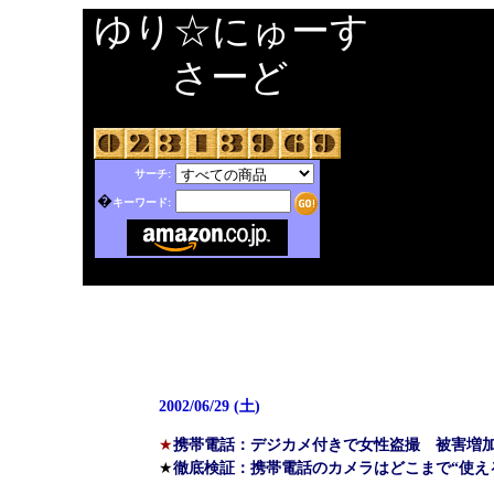
ゆり☆にゅーす
さーど
サーチ:
�
キーワード:
2002/06/29 (土)
★
携帯電話：デジカメ付きで女性盗撮 被害増
★
徹底検証：携帯電話のカメラはどこまで“使える”