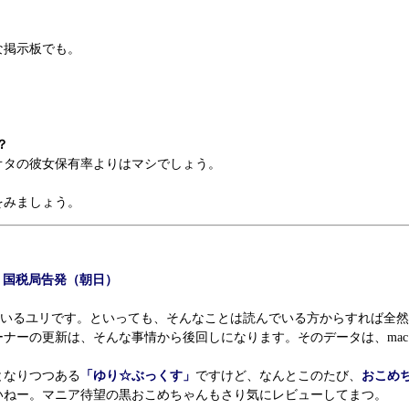
。
な掲示板でも。
？
タの彼女保有率よりはマシでしょう。
をみましょう。
 国税局告発（朝日）
ているユリです。といっても、そんなことは読んでいる方からすれば全然関
ナーの更新は、そんな事情から後回しになります。そのデータは、ma
となりつつある
「ゆり☆ぶっくす」
ですけど、なんとこのたび、
おこめ
いねー。マニア待望の黒おこめちゃんもさり気にレビューしてまつ。