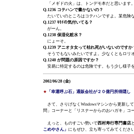
「メギドの火」は、トンデモ本だと思います
Q.1236 コテハンで書かないの？
たいていのところはコテハンですよ。某危険
Q.1237 ｷﾓｲの気付いてる？
がーん。
Q.1238 保湿化粧水？
にょーそ。
Q.1239 アニオタ女って枯れ死がいないのですか
そうでもないみたいですよ。少なくともロリオ
Q.1240 が問題の原因ですか？
安易に特定するのは危険です。もう少し様子
2002/06/28 (金)
★
「幸運呼ぶ石」通販会社が２０億円所得隠し
さて、さりげなくWindowsマシンから更新し
問」コーナーと「リスナーからのおハガキ」コー
えっと、ものすごい勢いで
西村寿行専門書店
こめやさん」
にもぜひ、立ち寄ってみてくださ