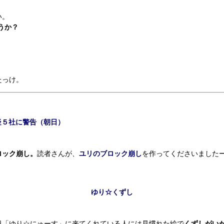
い。
ょうか？
たっけ。
疑５社に警告（朝日）
ロック崩し。
読者さんが、
ユリのブロック崩し
を作ってくださいました
ゆり☆くずし
「ゆり☆にゅーす」に来てくれている人には見慣れた絵で
くずしがい