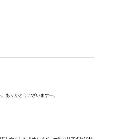
ー。ありがとうございますー。
がない
かもしれませんけど、一応クリアすれば
サ