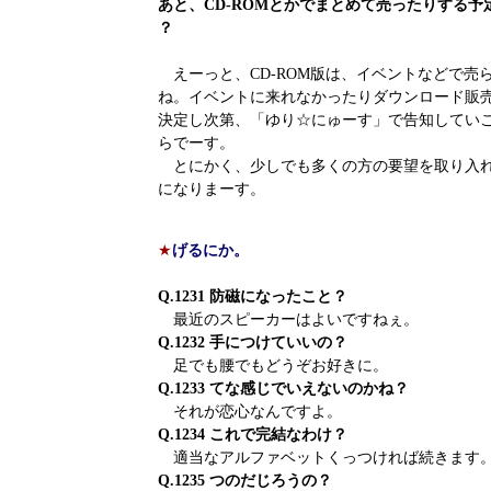
あと、CD-ROMとかでまとめて売ったりする予
？
えーっと、CD-ROM版は、イベントなどで売
ね。イベントに来れなかったりダウンロード販売
決定し次第、「ゆり☆にゅーす」で告知してい
らでーす。
とにかく、少しでも多くの方の要望を取り入れ
になりまーす。
★
げるにか。
Q.1231 防磁になったこと？
最近のスピーカーはよいですねぇ。
Q.1232 手につけていいの？
足でも腰でもどうぞお好きに。
Q.1233 てな感じでいえないのかね？
それが恋心なんですよ。
Q.1234 これで完結なわけ？
適当なアルファベットくっつければ続きます
Q.1235 つのだじろうの？