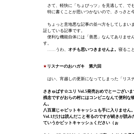
さて、軽快に「ちょびっツ」を見逃して、でも
特に書くことが思いつかないので、さっさと今
ちょっと意地悪な記事の並べ方をしてしまいま
証している記事です。
便利な機能自体には「善悪」なんてありません
す。
……うわ、
オチも思いつきませんよ。
寝るこ
★
リスナーのおハガキ 第六回
はい、宵越しの更新になってしまった「リスナ
さきゅばす☆ユリ Vol.5発売おめでとーございま
残念ですがおらの村にはコンビニなんて便利な
ん。
八百屋じゃビットキャッシュも手に入りません
Vol.1だけは読んだこと有るのですが続きが読み
ていうかビットキャッシュください（ぉ