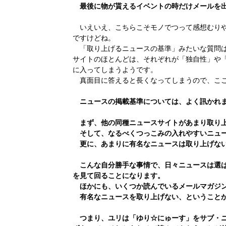
最後に物が貰えるイベントの時だけメールを出
いえいえ、こちらこそモノでつって感想むりや
ですけどね。
「取り上げるニュースの基準」みたいな質問は
サイトのほとんどは、それぞれが「独自性」や「
に入ってしまうようです。
真面目に答えると長くなってしまうので、ここ
ニュースの掲載基準については、よく訊かれま
まず、他の同種ニュースサイトがあまり取り上
そして、なるべくつっこみの入れやすいニュ
更に、あまりに有名なニュースは取り上げな
こんな自分勝手な事情で、日々ニュースは選ば
を見て回ることになります。
ほかにも、いくつか読んでいるメールマガジン
有名なニュースを取り上げない、ということか
つまり、ユリは「ゆり☆にゅーす」をサブ・ニ