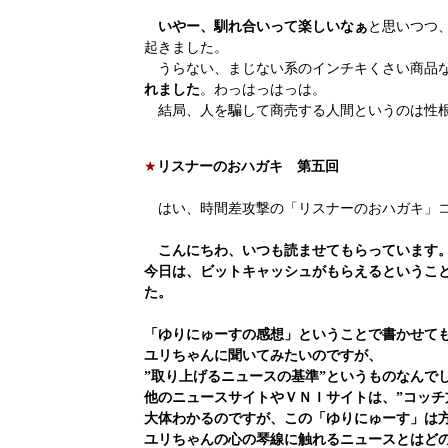
いやー、馴れ合いって楽しいなぁ
と思いつつ
起きました。
うらない、まじない系のインチキくさい商品な
れました
。わっはっはっは。
結局、人を騙して商売する人間というのは性根
★
リスナーのおハガキ 第五回
はい、時間差攻撃の「リスナーのおハガキ」コ
こんにちわ、いつも読ませてもらっています
今日は、ビットキャッシュがもらえるというこ
た。
「ゆりにゅーすの感想」ということで書かせて
ユリちゃんに聞いてみたいのですが、
”取り上げるニュースの基準”というものなんで
他のニュースサイトやＶＮＩサイトは、”コッチ
大体わかるのですが、この「ゆりにゅーす」は
ユリちゃんの心の琴線に触れるニュースとはど