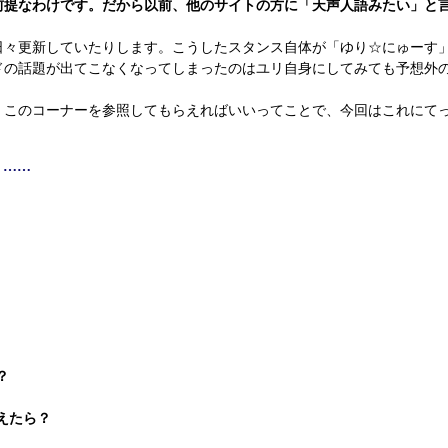
前提なわけです。だから以前、他のサイトの方に「天声人語みたい」と
々更新していたりします。こうしたスタンス自体が「ゆり☆にゅーす
ドの話題が出てこなくなってしまったのはユリ自身にしてみても予想外
このコーナーを参照してもらえればいいってことで、今回はこれにて
」……
？
考えたら？
。