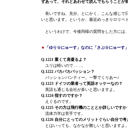
ずあって、それとあわせて読んでもらうことが
長いですね、充分。とにかく、こんな感じで日
いと思います。というか、最近めっきりロリペ
というわけで、今後同様の質問をした方には、
★
「ゆり☆にゅーす」なのに「さぶ☆にゅーす
Q.1221 重くて肩凝るよ？
ユリは軽いので……。
Q.1222 パカパカパッション？
パッションパンティー。一撃でくりあー♪
Q.1223 ドイツの業者って英語オッケーなの？
英語も通じる会社が多いと思いますよ。
Q.1224 指すのですか？
えぐるのです。
Q.1225 その方は飛行機のこととか詳しいですか
流体力学は苦手です。
Q.1226 自分にとってのメリットぐらい自分で
とはいっても、なかなか難しいと思いますよ