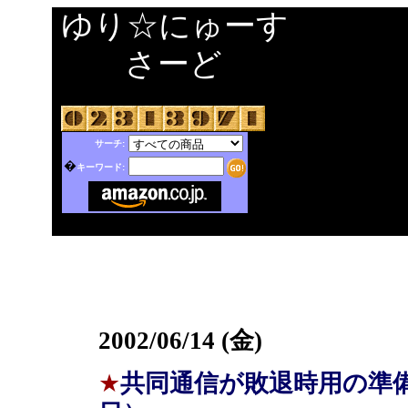
ゆり☆にゅーす
さーど
サーチ:
�
キーワード:
2002/06/14 (金)
★
共同通信が敗退時用の準