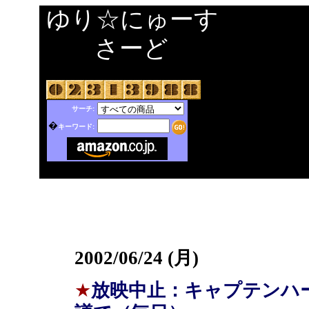
ゆり☆にゅーす
さーど
サーチ:
�
キーワード:
2002/06/24 (月)
★
放映中止：キャプテンハ