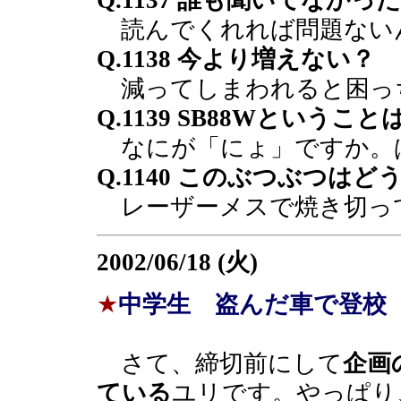
Q.1137 誰も聞いてなかっ
読んでくれれば問題ない
Q.1138 今より増えない？
減ってしまわれると困っ
Q.1139 SB88Wという
なにが「にょ」ですか。
Q.1140 このぶつぶつ
レーザーメスで焼き切っ
2002/06/18 (火)
★
中学生 盗んだ車で登校
さて、締切前にして
企画
ている
ユリです。やっぱり