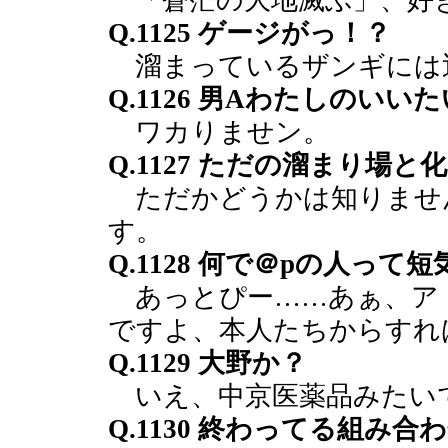
「蒼茫の大地滅ぶ」、好
Q.1125 ゲージがっ！？
溜まっているザンギには
Q.1126 男Aわたしのい
ワカりませン。
Q.1127 ただの溜まり場
ただかどうかは知りませ
す。
Q.1128 何で＠pの人って
あっとぴー……あぁ、ア
ですよ、本人たちからすれ
Q.1129 大野か？
いえ、中京医薬品みたい
Q.1130 終わってる組み