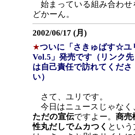
始まっている組み合わせ
どかーん。
2002/06/17 (月)
★
ついに「さきゅばす☆ユ
Vol.5」発売です（リンク先
は自己責任で訪れてくださ
い）
さて、ユリです。
今日はニュースじゃなく
ただの宣伝
ですよー。
商売
性丸だしでムカつく
という