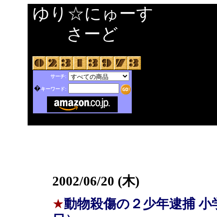
ゆり☆にゅーす
さーど
サーチ:
�
キーワード:
2002/06/20 (木)
★
動物殺傷の２少年逮捕 