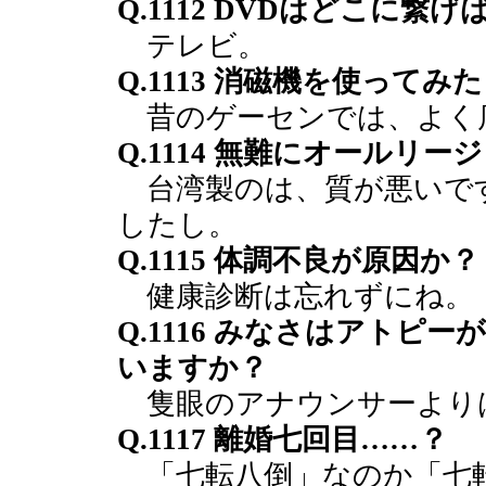
Q.1112 DVDはどこに繋
テレビ。
Q.1113 消磁機を使ってみ
昔のゲーセンでは、よく
Q.1114 無難にオールリ
台湾製のは、質が悪いで
したし。
Q.1115 体調不良が原因か？
健康診断は忘れずにね。
Q.1116 みなさはアト
いますか？
隻眼のアナウンサーより
Q.1117 離婚七回目……？
「七転八倒」なのか「七