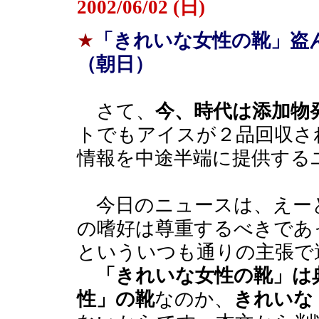
2002/06/02 (日)
★
「きれいな女性の靴」盗
（朝日）
さて、
今、時代は添加物
トでもアイスが２品回収さ
情報を中途半端に提供する
今日のニュースは、えー
の嗜好は尊重するべきであ
といういつも通りの主張で
「きれいな女性の靴」は
性」の靴
なのか、
きれいな