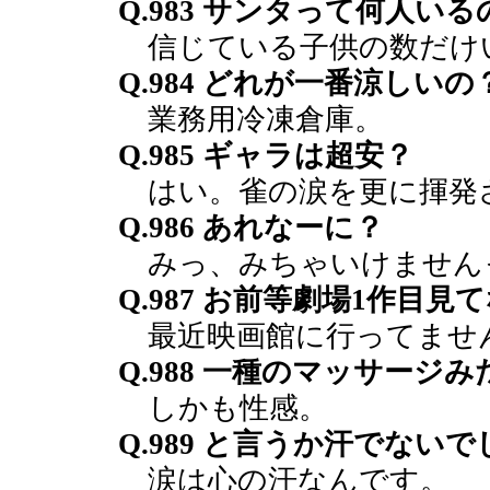
Q.983 サンタって何人いる
信じている子供の数だけ
Q.984 どれが一番涼しいの
業務用冷凍倉庫。
Q.985 ギャラは超安？
はい。雀の涙を更に揮発
Q.986 あれなーに？
みっ、みちゃいけません
Q.987 お前等劇場1作目見
最近映画館に行ってませ
Q.988 一種のマッサージ
しかも性感。
Q.989 と言うか汗でない
涙は心の汗なんです。