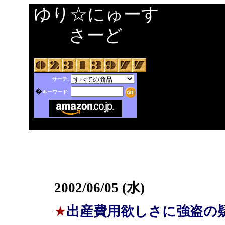
ゆり☆にゅーす
さーど
サーチ:
�
キーワード:
2002/06/05 (水)
★
出産費用欲しさに強盗の