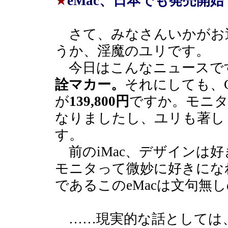
★
eMac、日本でも発売開
さて、みなさんいかがお
うか、淫魔のユリです。
今日はこんなニュースで
詮マカー。
それにしても、G4
が
139,800円
ですか。モニタ
なりましたし、ユリも著し
す。
前のiMac、デザインは
モニタって微妙に好きにな
であるこのeMacは文句無
……現実的な話としては