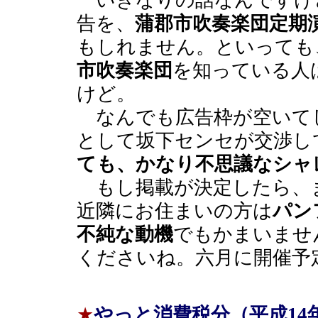
いきなりの話なんですけ
告を、
蒲郡市吹奏楽団定期
もしれません。といっても
市吹奏楽団
を知っている人
けど。
なんでも広告枠が空いて
として坂下センセが交渉し
ても、かなり不思議なシャ
もし掲載が決定したら、
近隣にお住まいの方は
パン
不純な動機
でもかまいませ
くださいね。六月に開催予
★
やっと消費税分（平成14