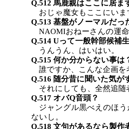
Q.512 馬鹿親はここに居ま
おじゃ魔女もここにいま
Q.513 基盤がノーマルだ
NAOMIおねーさんの運
Q.514 Uって一般幹部候
うんうん、はいはい。
Q.515 何か分からない事
誰ですか、こんな企画を
Q.516 随分昔に聞いた気
それにしても、全然追随
Q.517 オバQ音頭？
ジャングル黒べえのほう
ないし。
Q.518 文句があるなら