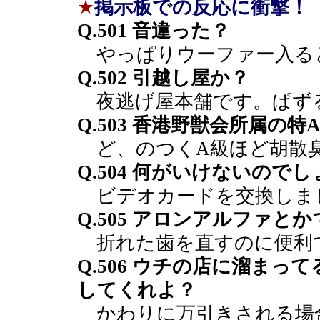
★
掲示板での反応に衝撃！
Q.501 音違った？
やっぱりウーファー入る
Q.502 引越し屋か？
夜逃げ屋本舗です。ぱず
Q.503 香港野獣会所属の
ど、のつくA級ほど胡散
Q.504 何がいけないの
ビデオカードを交換しま
Q.505 アロンアルファと
折れた歯を直すのに便利
Q.506 ウチの店に溜ま
してくれよ？
かわりに万引きされる場