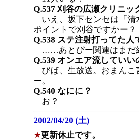
Q.537 刈谷の広瀬クリニ
いえ、坂下センセは「清
ポイントで刈谷ですかー？
Q.538 ステ注射打って
……あとぴー関連はまだ
Q.539 オンエア流していい
びば、生放送。おまんこ
ー。
Q.540 なにに？
お？
2002/04/20 (土)
★
更新休止です。