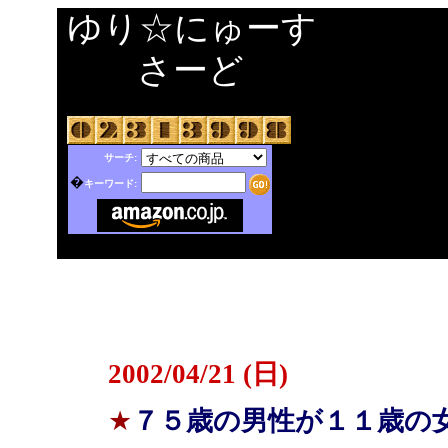
ゆり☆にゅーす
さーど
サーチ:
�
キーワード:
2002/04/21 (日)
★
７５歳の男性が１１歳の