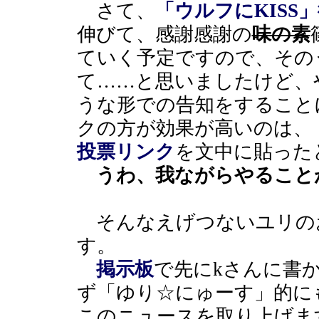
さて、
「ウルフにKISS
伸びて、感謝感謝の
味の素
ていく予定ですので、その
て……と思いましたけど、
うな形での告知をすること
クの方が効果が高いのは、
投票リンク
を文中に貼った
うわ、我ながらやること
そんなえげつないユリの
す。
掲示板
で先にkさんに書
ず「ゆり☆にゅーす」的に
このニュースを取り上げま