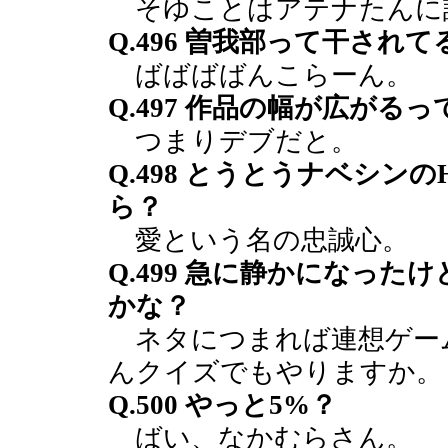
そゆことはアテナたんに
Q.496 曽我部って干されて
ばばばばんこらーん。
Q.497 作品の幅が広がる
つまりデブだと。
Q.498 とうとうナベシン
ら？
愛という名の忠誠心。
Q.499 急に静かになっ
かな？
ネタにつまれば連想ゲー
んクイズでもやりますか。
Q.500 やっと5%？
ばい、なかむらさん。