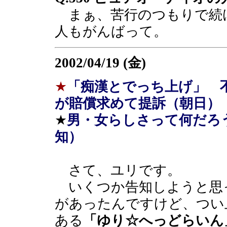
まぁ、苦行のつもりで続
人もがんばって。
2002/04/19 (金)
★
「痴漢とでっち上げ」 
が賠償求めて提訴（朝日）
★
男・女らしさって何だろ
知）
さて、ユリです。
いくつか告知しようと思
があったんですけど、つい
ある
「ゆり☆へっどらいん