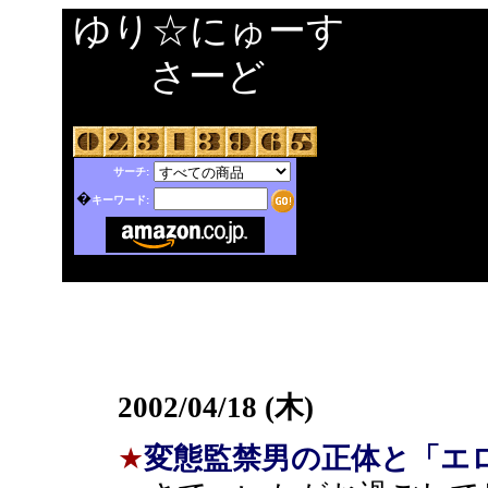
ゆり☆にゅーす
さーど
サーチ:
�
キーワード:
2002/04/18 (木)
★
変態監禁男の正体と「エロ