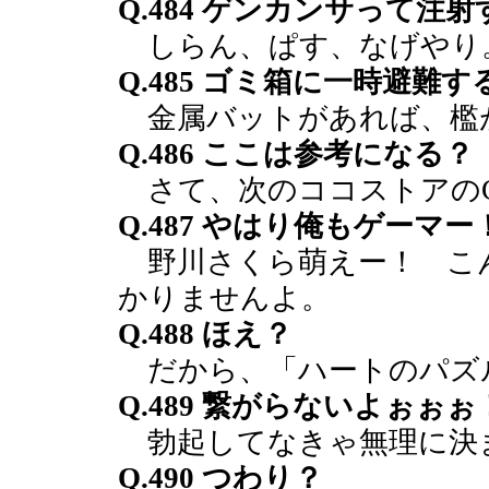
Q.484 ゲンカンサって注
しらん、ぱす、なげやり
Q.485 ゴミ箱に一時避難
金属バットがあれば、檻
Q.486 ここは参考になる？
さて、次のココストアのC
Q.487 やはり俺もゲーマー
野川さくら萌えー！ こん
かりませんよ。
Q.488 ほえ？
だから、「ハートのパズ
Q.489 繋がらないよぉぉぉ
勃起してなきゃ無理に決
Q.490 つわり？