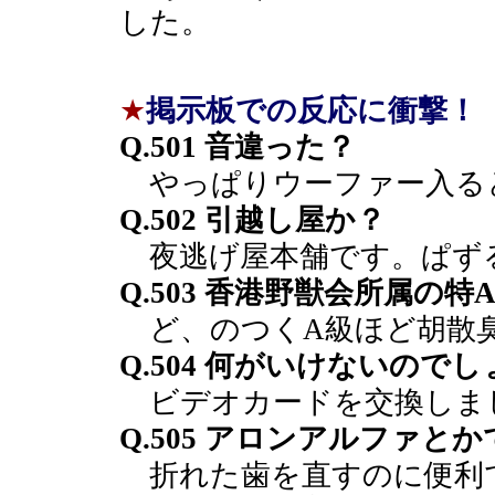
した。
★
掲示板での反応に衝撃！
Q.501 音違った？
やっぱりウーファー入る
Q.502 引越し屋か？
夜逃げ屋本舗です。ぱず
Q.503 香港野獣会所属の
ど、のつくA級ほど胡散
Q.504 何がいけないの
ビデオカードを交換しま
Q.505 アロンアルファと
折れた歯を直すのに便利