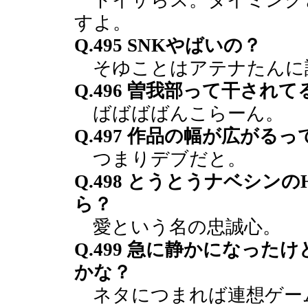
トイザらス。タイミング
すよ。
Q.495 SNKやばいの？
そゆことはアテナたんに
Q.496 曽我部って干されて
ばばばばんこらーん。
Q.497 作品の幅が広がる
つまりデブだと。
Q.498 とうとうナベシン
ら？
愛という名の忠誠心。
Q.499 急に静かになっ
かな？
ネタにつまれば連想ゲー