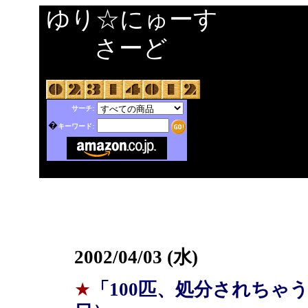
ゆり☆にゅーす
さーど
サーチ:
�
キーワード:
2002/04/03 (水)
★
「100匹、処分されちゃ