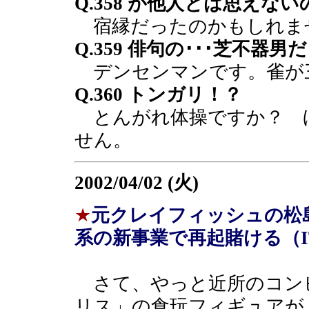
Q.358 が他人とは思えな
宿縁だったのかもしれま
Q.359 俳句の･･･芝不器男
デンセンマンです。雀が
Q.360 トンガリ！？
とんがれ体操ですか？ 
せん。
2002/04/02 (火)
★
元クレイフィッシュの松
系の新事業で再起賭ける（IT
さて、やっと近所のコン
リス」の食玩フィギュアが