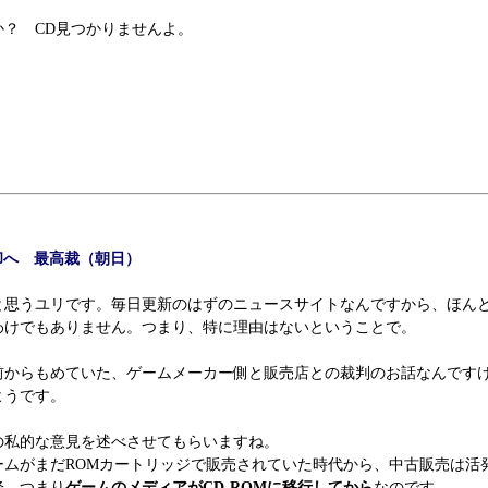
？ CD見つかりませんよ。
却へ 最高裁（朝日）
思うユリです。毎日更新のはずのニュースサイトなんですから、ほん
けでもありません。つまり、特に理由はないということで。
前からもめていた、ゲームメーカー側と販売店との裁判のお話なんです
ようです。
私的な意見を述べさせてもらいますね。
ームがまだROMカートリッジで販売されていた時代から、中古販売は活
降、つまり
ゲームのメディアがCD-ROMに移行してから
なのです。