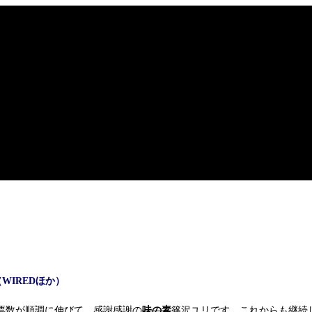
WIREDほか）
票数が順調に伸びて、感謝感謝の
味の素
篠沢ユリです。これからも継続