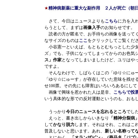
★
精神病新薬に重大な副作用 ２人が死亡（朝
さて、今日はニュースよりも
こちら
に力を入
らうとして、まずは
画像入手
のお知らせです。
読者の方が匿名で、お手待ちの画像を送ってく
なサイズのものは
ここ
をクリックしてご覧くだ
小谷憲一といえば、もともとむちっとした少女
ズ」でも、子供になってしまってからのお色気
ス」作家
となってしまいましたけど、ユリはや
ですよ。
そんなわけで、しばらくはこの「ゆり☆にゅ
「ゆり☆にゅーす」が存在していた意味を残せ
せ100票。その先にも障害はいろいろあるにし
画像で興味を惹かれた人は是非、
こちらで投
いう具体的な形での反対運動というのも、おも
うっかり
今日のニュースを忘れるところ
でし
えっと、書き出しからいきなり
「精神分裂病
して
かなり脱力
します。それはそれ、これはこ
普及しないと思います。あれ、
新しい名称って
とにかく、
「オランザピン」（商品名「ジプ