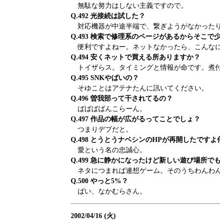
無駄な努力はしない主義ですので。
Q.492 光接続は試した？
対応機器が中途半端で、繋ぎようがなかった
Q.493 検索で修理系のページがあるからそこ
便利ですよねー。ネットなかったら、こんなに
Q.494 安くネットで買える所ありますか？
トイザらス。タイミングと情報が命です。煮
Q.495 SNKやばいの？
そゆことはアテナたんに訊いてください。
Q.496 曽我部って干されてるの？
ばばばばんこらーん。
Q.497 作品の幅が広がるってことでしょ？
つまりデブだと。
Q.498 とうとうナベシンのHPが再開したです
愛という名の忠誠心。
Q.499 急に静かになったけど新しい遊び場所で
ネタにつまれば連想ゲーム。そのうちわんわん
Q.500 やっと5%？
ばい、なかむらさん。
2002/04/16 (火)