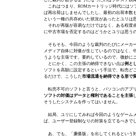
これはつまり、ROMカートリッジ時代にはソ
ば再出荷はしませんでしたし、最初の出荷本数
という一種の共存めいた状況があったとユリは
それが再版が容易なだけではなく、ある程度余剰
に中古市場を否定するのはどうかとユリは思う
そもそも、今回のような裁判のたびにメーカー
メディア自体に対価が生じているのではなく、
うような主張です。要約しているので、微妙に
とにかく、この主張の納得できない点は
例と
ソフトを高額に設定するという手法で、転売ど
るだけで、こうした
市場流通を納得できる形で
転売不可のソフトと言うと、パソコンのアプリ
ソフトの対価はデータと権利であることを主張
そうしたシステムを作ってはいません。
結局、ユリにしてみれば今回のようなゲーム
ば、ユーザー登録制なりの対策を立てるべきで
あ、でも、「廉価版」を出してくれるという