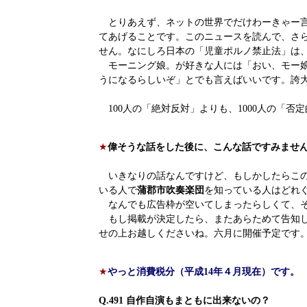
とりあえず、ネットの世界でだけわーきゃー言
てあげることです。このニュースを読んで、さ
せん。なにしろ日本の「児童ポルノ禁止法」は
モーニング娘。が好きな人には「おい、モー娘
うになるらしいぞ」とでも言えばいいです。誇
100人の「絶対反対」よりも、1000人の「
★
偉そうな話をした後に、こんな話ですみませ
いきなりの話なんですけど、もしかしたらこ
いる人で
蒲郡市吹奏楽団
を知っている人はどれ
なんでも広告枠が空いてしまったらしくて、そ
もし掲載が決定したら、またあらためて告知し
せの上お越しくださいね。六月に開催予定です
★
やっと消費税分（平成14年４月現在）です。
Q.491 自作自演もまともに出来ないの？