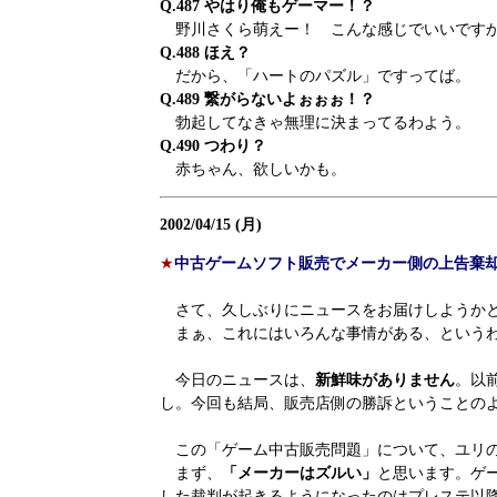
Q.487 やはり俺もゲーマー！？
野川さくら萌えー！ こんな感じでいいですか
Q.488 ほえ？
だから、「ハートのパズル」ですってば。
Q.489 繋がらないよぉぉぉ！？
勃起してなきゃ無理に決まってるわよう。
Q.490 つわり？
赤ちゃん、欲しいかも。
2002/04/15 (月)
★
中古ゲームソフト販売でメーカー側の上告棄
さて、久しぶりにニュースをお届けしようかと
まぁ、これにはいろんな事情がある、というわ
今日のニュースは、
新鮮味がありません
。以
し。今回も結局、販売店側の勝訴ということの
この「ゲーム中古販売問題」について、ユリの
まず、
「メーカーはズルい」
と思います。ゲ
した裁判が起きるようになったのはプレステ以