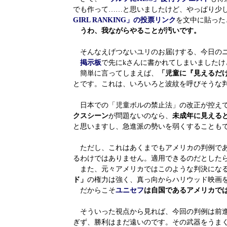
でも作って……と思いましたけど、やっぱり少
GIRL RANKING」の投票リンク
を文中に貼った
うわ、我ながらやることが汚いです。
そんなえげつないユリのお届けする、今日の
掲示板
で先にkさんに書かれてしまいました
簡単に言ってしまえば、
「児童に『見えるだ
とです。これは、いろいろと波紋を呼びそうな
日本での「児童ボルの禁止法」の改正が控えて
クスシーン
が問題ないのなら、
未成年に見える
と思いますし、急進派の勢いを弱くすることも
ただし、これはあくまでもアメリカの判例であ
るわけではありません。適用できるのだとした
また、元々アメリカではこのような判決になる
ド」
の権力は強く、真っ向からハリウッド映画
だからこそ
ユニセフ
は自国であるアメリカで
そういった視点から見れば、今回の判例は前進
ぎず、勝利はまだ遠いのです。その武器をうま