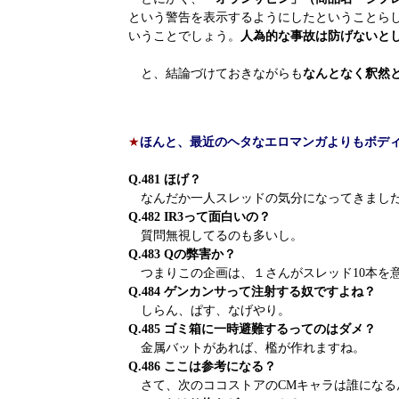
という警告を表示するようにしたということら
いうことでしょう。
人為的な事故は防げないと
と、結論づけておきながらも
なんとなく釈然
★
ほんと、最近のヘタなエロマンガよりもボデ
Q.481 ほげ？
なんだか一人スレッドの気分になってきまし
Q.482 IR3って面白いの？
質問無視してるのも多いし。
Q.483 Qの弊害か？
つまりこの企画は、１さんがスレッド10本を
Q.484 ゲンカンサって注射する奴ですよね？
しらん、ぱす、なげやり。
Q.485 ゴミ箱に一時避難するってのはダメ？
金属バットがあれば、檻が作れますね。
Q.486 ここは参考になる？
さて、次のココストアのCMキャラは誰になる