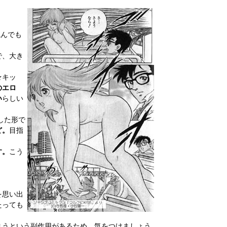
読んでも
で、大き
★キッ
のエロ
い
らしい
した形で
ど。
目指
す。
こう
を思い出
たっても
まうという副作用があるため、気をつけましょう