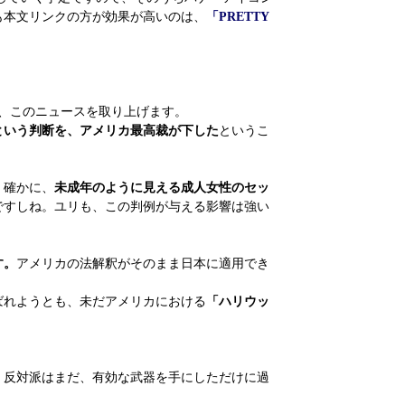
も本文リンクの方が効果が高いのは、
「PRETTY
、このニュースを取り上げます。
という判断を、アメリカ最高裁が下した
というこ
。確かに、
未成年のように見える成人女性のセッ
ですしね。ユリも、この判例が与える影響は強い
す。
アメリカの法解釈がそのまま日本に適用でき
ばれようとも、未だアメリカにおける
「ハリウッ
。反対派はまだ、有効な武器を手にしただけに過