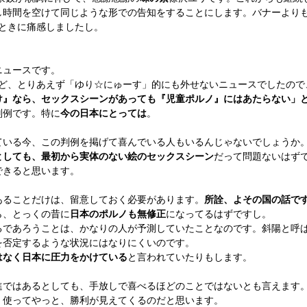
し時間を空けて同じような形での告知をすることにします。バナーより
ときに痛感しましたし。
ニュースです。
けど、とりあえず「ゆり☆にゅーす」的にも外せないニュースでしたので
け』なら、セックスシーンがあっても『児童ポルノ』にはあたらない」
判例です。特に
今の日本にとっては
。
いる今、この判例を掲げて喜んでいる人もいるんじゃないでしょうか
としても、最初から実体のない絵のセックスシーン
だって問題ないはず
できると思います。
ることだけは、留意しておく必要があります。
所詮、よその国の話で
ら、とっくの昔に
日本のポルノも無修正
になってるはずですし。
であろうことは、かなりの人が予測していたことなのです。斜陽と呼
を否定するような状況にはなりにくいのです。
はなく日本に圧力をかけている
と言われていたりもします。
ではあるとしても、手放しで喜べるほどのことではないとも言えます
く使ってやっと、勝利が見えてくるのだと思います。