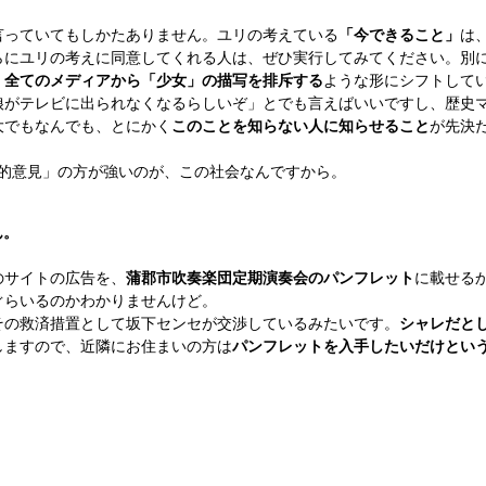
っていてもしかたありません。ユリの考えている
「今できること」
は
らにユリの考えに同意してくれる人は、ぜひ実行してみてください。別
、
全てのメディアから「少女」の描写を排斥する
ような形にシフトして
がテレビに出られなくなるらしいぞ」とでも言えばいいですし、歴史
大でもなんでも、とにかく
このことを知らない人に知らせること
が先決
否定的意見」の方が強いのが、この社会なんですから。
ん。
のサイトの広告を、
蒲郡市吹奏楽団定期演奏会のパンフレット
に載せる
ぐらいるのかわかりませんけど。
の救済措置として坂下センセが交渉しているみたいです。
シャレだと
ますので、近隣にお住まいの方は
パンフレットを入手したいだけとい
。