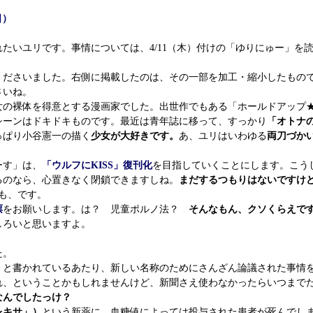
日）
れたいユリです。事情については、4/11（木）付けの「ゆりにゅー」を
ださいました。右側に掲載したのは、その一部を加工・縮小したもの
さいね。
の裸体を得意とする漫画家でした。出世作でもある「ホールドアップ
シーンはドキドキものです。最近は青年誌に移って、すっかり
「オトナ
っぱり小谷憲一の描く
少女が大好きです。
あ、ユリはいわゆる
両刀づか
ーす」は、
「ウルフにKISS」復刊化
を目指していくことにします。こう
るのなら、心置きなく閉鎖できますしね。
まだするつもりはないですけ
ても、です。
票
をお願いします。は？ 児童ポルノ法？
そんなもん、クソくらえで
しろいと思いますよ。
た。
」
と書かれているあたり、新しい名称のためにさんざん論議された事情
れ、ということかもしれませんけど、新聞さえ使わなかったらいつまで
なんでしたっけ？
レキサ」）
という新薬に、血糖値によっては投与された患者が死んでし