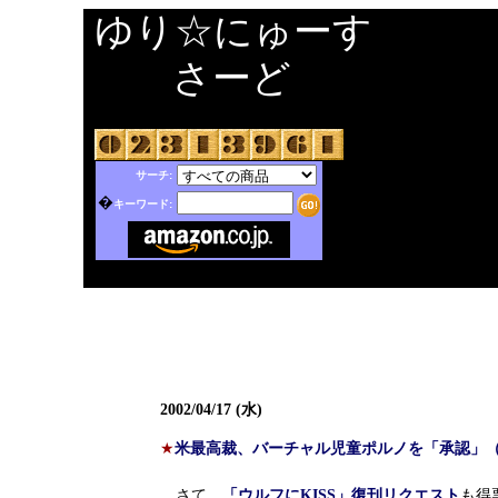
ゆり☆にゅーす
さーど
サーチ:
�
キーワード:
2002/04/17 (水)
★
米最高裁、バーチャル児童ポルノを「承認」（
さて、
「ウルフにKISS」復刊リクエスト
も得