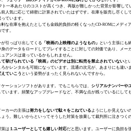
フト一本あたりのコストが高くつき、再版が難しかった背景が影響して
も前人気に応じて綿密に計算されていたはずです。在庫を販売し尽くし
思っています。
な在庫を抱えたとしても金銭的負担の軽くなったCD-ROMにメディ
のです。
が引っぱり出してくる
「映画の上映権のようなもの」
という主張にも
中身のデータをロードしてプレイすることに対しての対価であり、メー
ニュアンスは違っているかもしれません。
して挙げられている「映画」のビデオは別に転売を禁止されていない
と
ころかレンタルも可能になっています。流通の次元が、あまりにも違い
変えていこう
という姿勢がまったく見られないんですから。
ケーションソフトがあります。でもこちらでは、
シリアルナンバーや
しています。頻繁なアップグレードなど、不満な点が残っているにして
メーカーの主張は
努力をしないで駄々をこねている
ようにしか見えない
しょう。難しいからといってそうした対策を放棄して裁判所に泣きつく
対策は
１ユーザーとしても嬉しい対応
だと思います。ユーザーに負担を