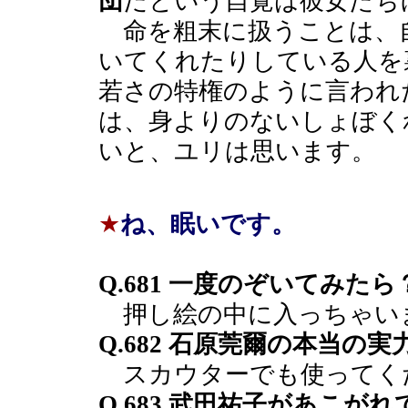
団
だという自覚は彼女たち
命を粗末に扱うことは、
いてくれたりしている人を
若さの特権のように言われ
は、身よりのないしょぼく
いと、ユリは思います。
★
ね、眠いです。
Q.681 一度のぞいてみたら
押し絵の中に入っちゃい
Q.682 石原莞爾の本当の
スカウターでも使ってく
Q.683 武田祐子があこ