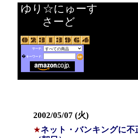
ゆり☆にゅーす
さーど
サーチ:
�
キーワード:
2002/05/07 (火)
★
ネット・バンキングに不