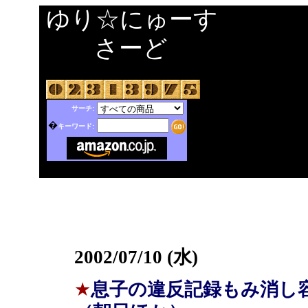
ゆり☆にゅーす
さーど
サーチ:
�
キーワード:
2002/07/10 (水)
★
息子の違反記録もみ消し