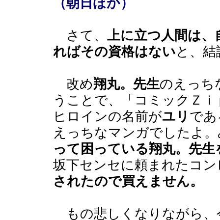
（朝日ほか）
さて、
上に立つ人間は、
ればその資格はない
と、結
改め
翔丸。先生
のえっち
うことで、「コミックＺｉ
ヒロインの名前が
ユリ
であ
えっちなマンガでしたよ。
って困っている翔丸。先生
坂下センセに頼まれたコン
されたので買えません。
もの悲しくなりながら、