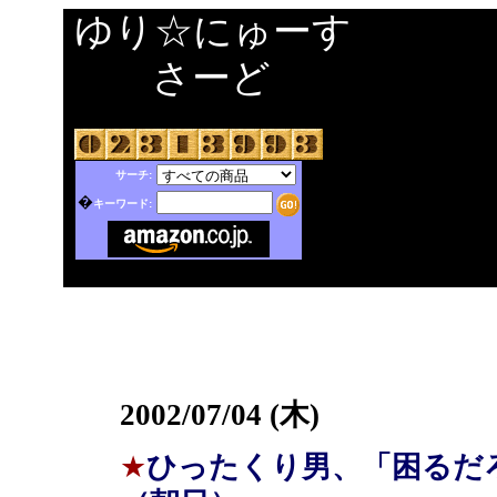
ゆり☆にゅーす
さーど
サーチ:
�
キーワード:
2002/07/04 (木)
★
ひったくり男、「困るだ